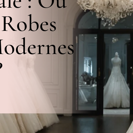
le : Où
 Robes
Modernes
?