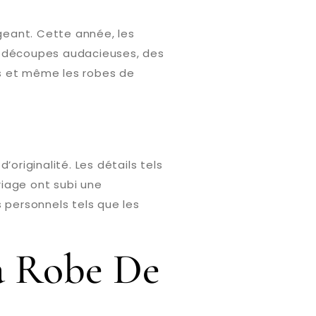
geant. Cette année, les
es découpes audacieuses, des
es et même les robes de
riginalité. Les détails tels
riage ont subi une
 personnels tels que les
a Robe De