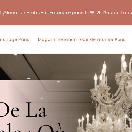
t@location-robe-de-mariee-paris.fr
26 Rue du Laos
mariage Paris
Magasin location robe de mariée Paris
De La