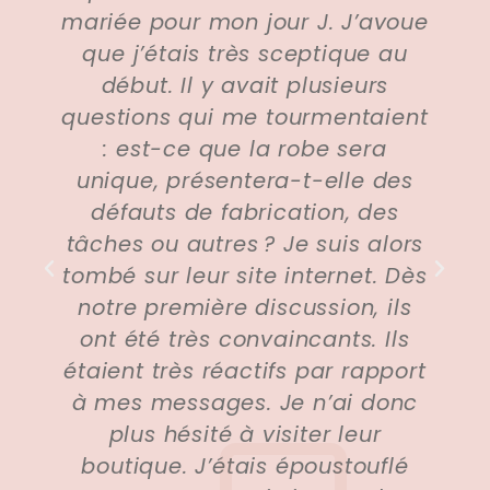
r mon jour J. J’avoue
fait leur connai
is très sceptique au
époque, précis
l y avait plusieurs
deux ans, mo
qui me tourmentaient
mariée et a port
e que la robe sera
robe que j’ai pu
résentera-t-elle des
Je me suis dit c
de fabrication, des
ferais app
autres ? Je suis alors
prestataire pou
eur site internet. Dès
Je me suis mari
mière discussion, ils
mois et j’ai lou
rès convaincants. Ils
eux. Oui, j’ai bi
s réactifs par rapport
car le prix ét
sages. Je n’ai donc
abordable que j
sité à visiter leur
pour prendre 
 J’étais époustouflé
différ