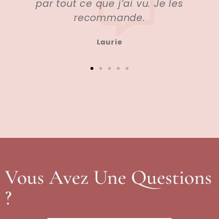
e que j’ai vu. Je les
Sa
ecommande.
Laurie
Vous Avez Une Questions
?