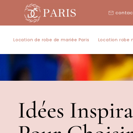
contac
Location de robe de mariée Paris
Location robe 
Idées Inspir