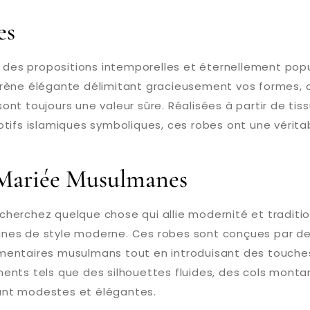
es
t des propositions intemporelles et éternellement pop
irène élégante délimitant gracieusement vos formes, 
sont toujours une valeur sûre. Réalisées à partir de tis
tifs islamiques symboliques, ces robes ont une véritab
 Mariée Musulmanes
erchez quelque chose qui allie modernité et tradition
nes de style moderne. Ces robes sont conçues par de
imentaires musulmans tout en introduisant des touch
ents tels que des silhouettes fluides, des cols montan
ant modestes et élégantes.