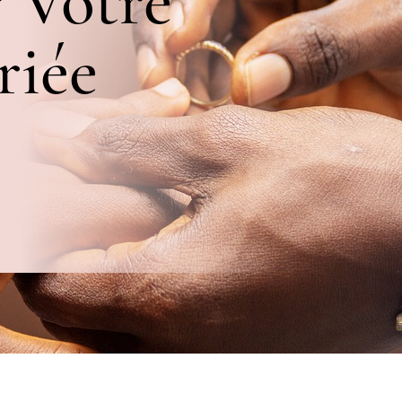
 Votre
riée