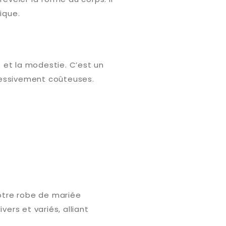
ique.
é et la modestie. C’est un
cessivement coûteuses.
votre robe de mariée
ers et variés, alliant