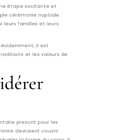
s une étape excitante et
ple cérémonie nuptiale.
 leurs familles et leurs
 évidemment, il est
raditions et les valeurs de
idérer
aire prescrit pour les
inins devraient couvrir
évéler la forme du corps. Il