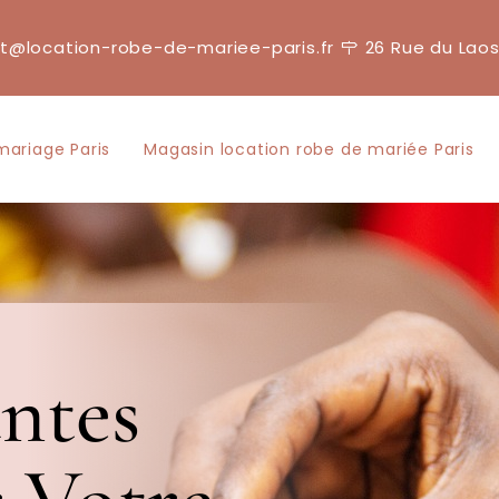
t@location-robe-de-mariee-paris.fr
26 Rue du Laos
mariage Paris
Magasin location robe de mariée Paris
antes