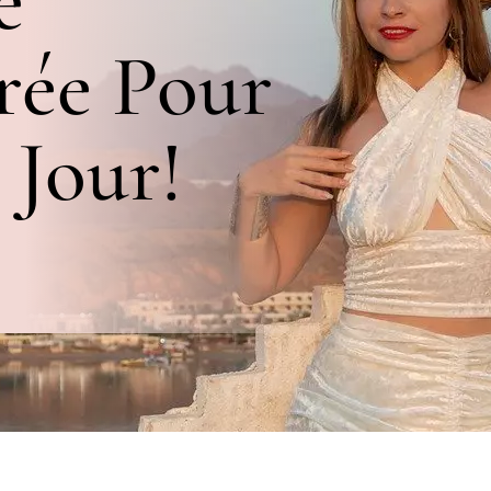
e
rée Pour
 Jour!