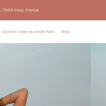
, 75015 Paris, France
Location robe de soirée Paris
Blog