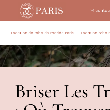
contac
Location de robe de mariée Paris
Location robe 
Briser Les T