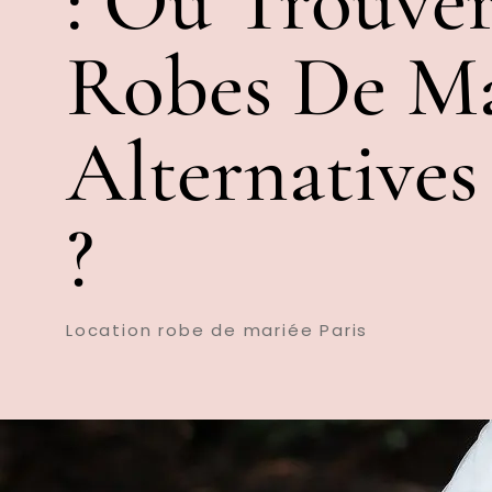
: Où Trouve
Robes De Ma
Alternatives
?
Location robe de mariée Paris