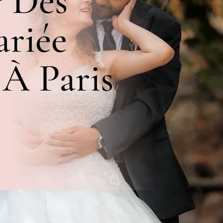
r Des
riée
 À Paris